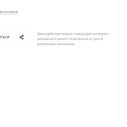
акончился
Цена действительна только для интернет-
иться
магазина и может отличаться от цен в
розничных магазинах