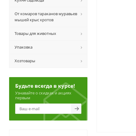
Кухня садовода
От комаров тараканов муравьев
мышей крыс кротов
Товары для животных
Упаковка
Хозтовары
Будьте всегда в курсе!
Узнавайте о скидках и акциях
первым