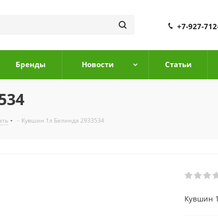
+7-927-712
Бренды
Новости
Cтатьи
534
ать
-
Кувшин 1л Белинда 2933534
Кувшин 1