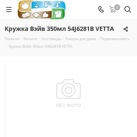
0
Кружка Вэйв 350мл 54J6281В VETTA
Главная
-
Каталог
-
Хозтовары
-
Товары для дома
-
Переименовать
-
Кружка Вэйв 350мл 54J6281В VETTA