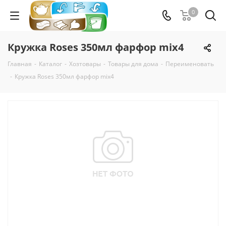
0
Кружка Roses 350мл фарфор mix4
Главная
-
Каталог
-
Хозтовары
-
Товары для дома
-
Переименовать
-
Кружка Roses 350мл фарфор mix4