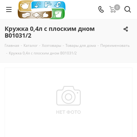
0
Кружка 0,4л с плоским дном
В01031/2
Главная
-
Каталог
-
Хозтовары
-
Товары для дома
-
Переименовать
-
Кружка 0,4л с плоским дном В01031/2