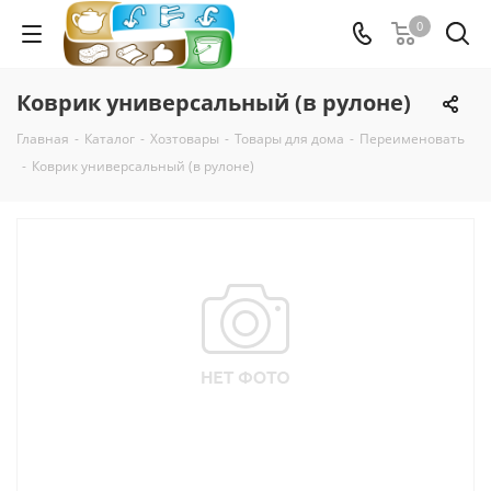
0
Коврик универсальный (в рулоне)
Главная
-
Каталог
-
Хозтовары
-
Товары для дома
-
Переименовать
-
Коврик универсальный (в рулоне)