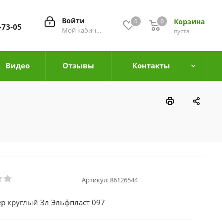
Войти
Корзина
0
0
0
-73-05
Мой кабинет
пуста
Видео
Отзывы
Контакты
Артикул:
86126544
р круглый 3л Эльфпласт 097