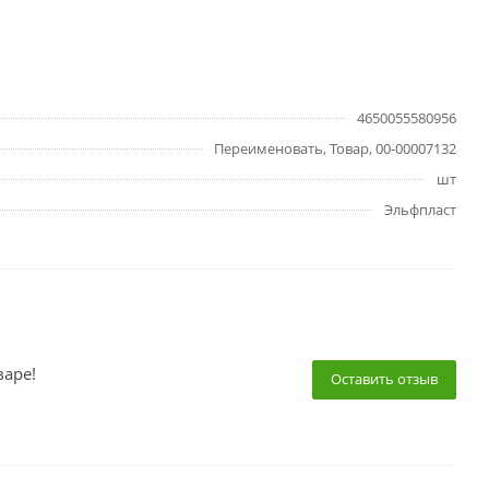
4650055580956
Переименовать, Товар, 00-00007132
шт
Эльфпласт
варе!
Оставить отзыв