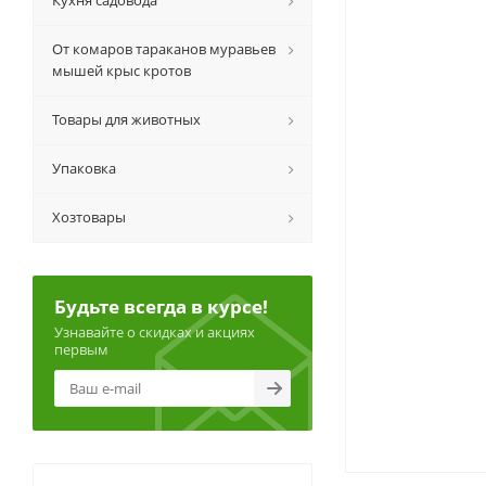
Кухня садовода
От комаров тараканов муравьев
мышей крыс кротов
Товары для животных
Упаковка
Хозтовары
Будьте всегда в курсе!
Узнавайте о скидках и акциях
первым