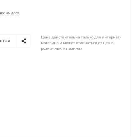
акончился
Цена действительна только для интернет-
иться
магазина и может отличаться от цен в
розничных магазинах