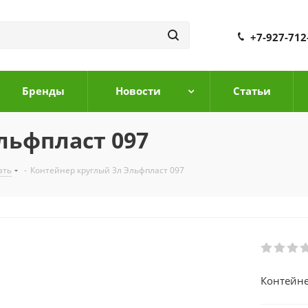
+7-927-712
Бренды
Новости
Cтатьи
льфпласт 097
ать
-
Контейнер круглый 3л Эльфпласт 097
Контейне