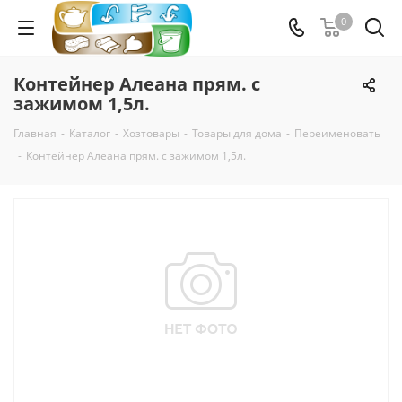
0
Контейнер Алеана прям. с
зажимом 1,5л.
Главная
-
Каталог
-
Хозтовары
-
Товары для дома
-
Переименовать
-
Контейнер Алеана прям. с зажимом 1,5л.