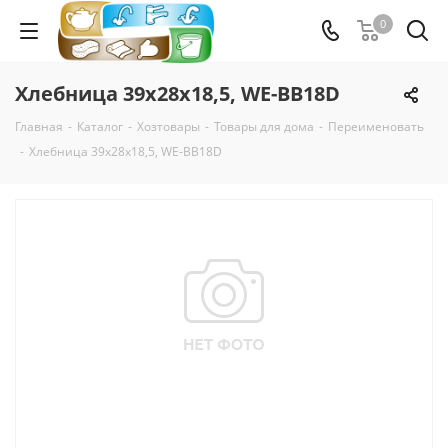
0
Хлебница 39х28х18,5, WE-BB18D
Главная
-
Каталог
-
Хозтовары
-
Товары для дома
-
Переименовать
-
Хлебница 39х28х18,5, WE-BB18D