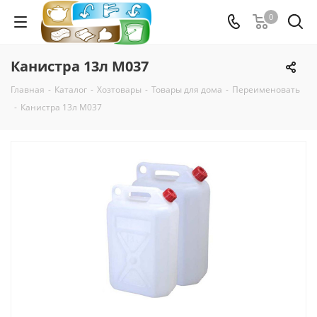
0
Канистра 13л М037
Главная
-
Каталог
-
Хозтовары
-
Товары для дома
-
Переименовать
-
Канистра 13л М037