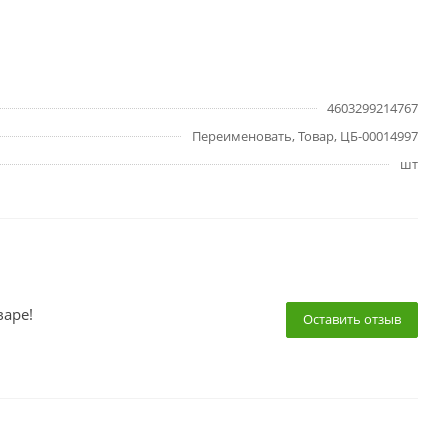
4603299214767
Переименовать, Товар, ЦБ-00014997
шт
варе!
Оставить отзыв