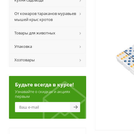
Кухня садовода
От комаров тараканов муравьев
мышей крыс кротов
Товары для животных
Упаковка
Хозтовары
Будьте всегда в курсе!
Узнавайте о скидках и акциях
первым