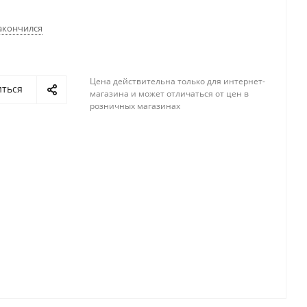
акончился
Цена действительна только для интернет-
иться
магазина и может отличаться от цен в
розничных магазинах