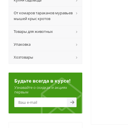
Кухня садовода
От комаров тараканов муравьев
мышей крыс кротов
Товары для животных
Упаковка
Хозтовары
Будьте всегда в курсе!
Узнавайте о скидках и акциях
первым