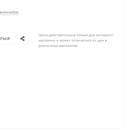
акончился
Цена действительна только для интернет-
иться
магазина и может отличаться от цен в
розничных магазинах