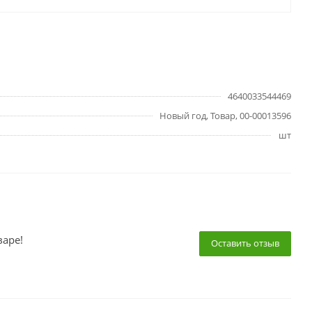
4640033544469
Новый год, Товар, 00-00013596
шт
варе!
Оставить отзыв