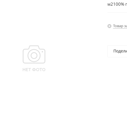
м2100% 
Товар з
Подел