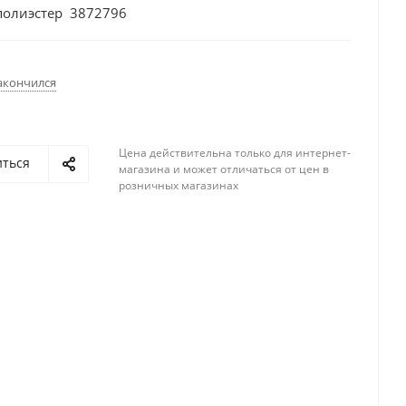
полиэстер 3872796
акончился
Цена действительна только для интернет-
иться
магазина и может отличаться от цен в
розничных магазинах