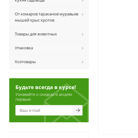
Кухня садовода
От комаров тараканов муравьев
мышей крыс кротов
Товары для животных
Упаковка
Хозтовары
Будьте всегда в курсе!
Узнавайте о скидках и акциях
первым