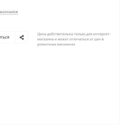
акончился
Цена действительна только для интернет-
иться
магазина и может отличаться от цен в
розничных магазинах