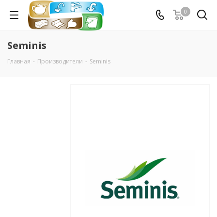
0
Seminis
Главная
-
Производители
-
Seminis