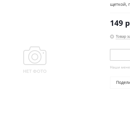
щеткой, 
149
р
Товар з
Наши менед
Подел