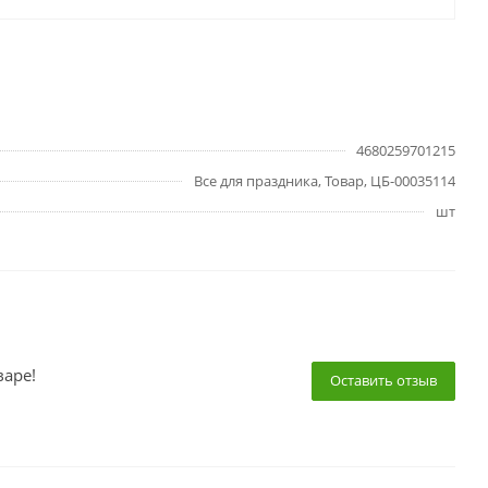
4680259701215
Все для праздника, Товар, ЦБ-00035114
шт
варе!
Оставить отзыв