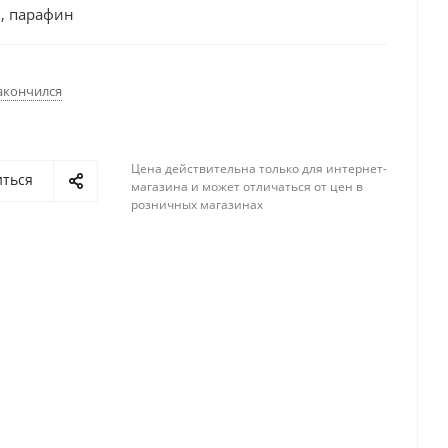
, парафин
акончился
Цена действительна только для интернет-
иться
магазина и может отличаться от цен в
розничных магазинах