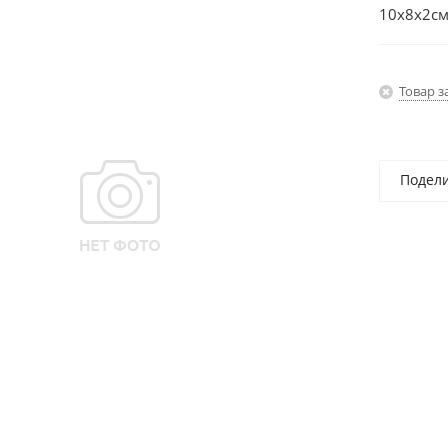
10х8х2см
Товар з
Подел