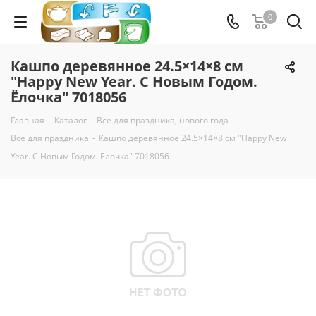
0
Кашпо деревянное 24.5×14×8 см
"Happy New Year. С Новым Годом.
Ёлочка" 7018056
Главная
-
Каталог
-
Все для праздника, нового года
-
Все для праздника
-
Кашпо деревянное 24.5×14×8 см "Happy New
Year. С Новым Годом. Ёлочка" 7018056