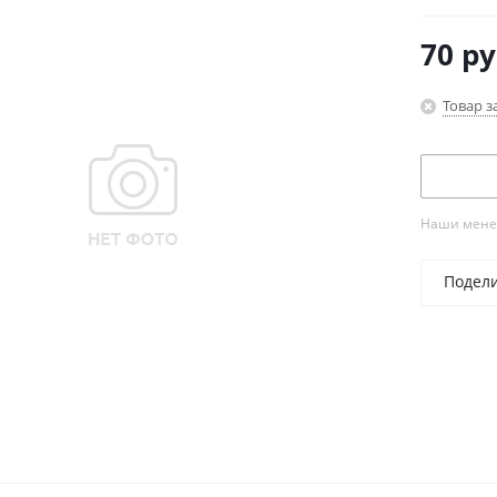
70
ру
Товар з
Наши менед
Подел