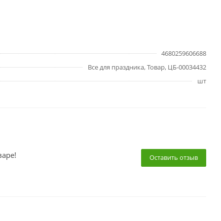
4680259606688
Все для праздника, Товар, ЦБ-00034432
шт
варе!
Оставить отзыв