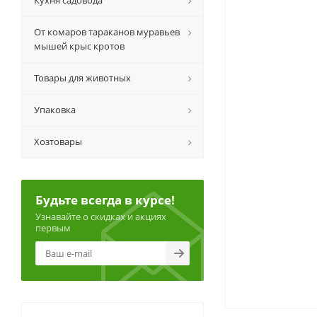
Кухня садовода
От комаров тараканов муравьев
мышей крыс кротов
Товары для животных
Упаковка
Хозтовары
Будьте всегда в курсе!
Узнавайте о скидках и акциях
первым