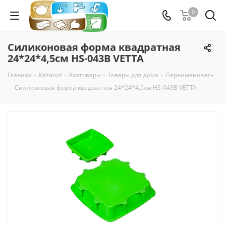
0
Силиконовая форма квадратная
24*24*4,5см HS-043B VETTA
Главная
-
Каталог
-
Хозтовары
-
Товары для дома
-
Переименовать
-
Силиконовая форма квадратная 24*24*4,5см HS-043B VETTA