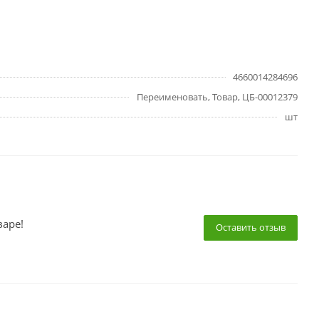
4660014284696
Переименовать, Товар, ЦБ-00012379
шт
варе!
Оставить отзыв