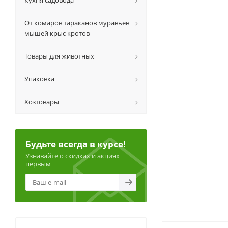
Кухня садовода
От комаров тараканов муравьев
мышей крыс кротов
Товары для животных
Упаковка
Хозтовары
Будьте всегда в курсе!
Узнавайте о скидках и акциях
первым