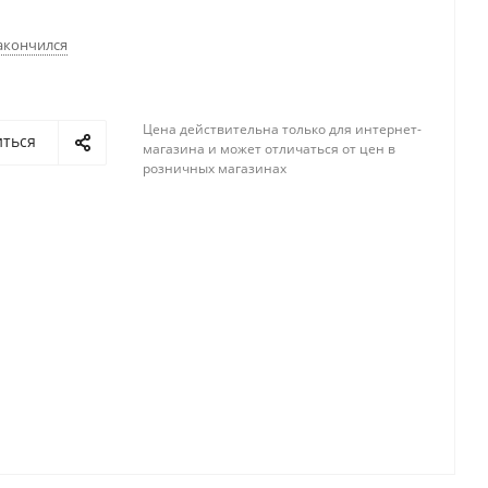
акончился
Цена действительна только для интернет-
иться
магазина и может отличаться от цен в
розничных магазинах