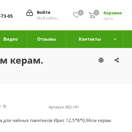
Войти
Корзина
0
0
0
-73-05
Мой кабинет
пуста
Видео
Отзывы
Контакты
см керам.
Артикул:
802-191
а для чайных пакетиков Ирис 12,5*8*0,96см керам.