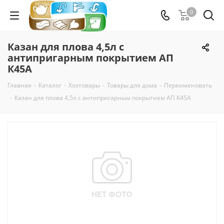
0
Казан для плова 4,5л с
антипригарным покрытием АП
К45А
Главная
-
Каталог
-
Хозтовары
-
Товары для дома
-
Переименовать
-
Казан для плова 4,5л с антипригарным покрытием АП К45А