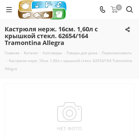
0
Кастрюля нерж. 16см. 1,60л с
крышкой стекл. 62654/164
Tramontina Allegra
Главная
-
Каталог
-
Хозтовары
-
Товары для дома
-
Переименовать
-
Кастрюля нерж. 16см. 1,60л с крышкой стекл. 62654/164 Tramontina
Allegra