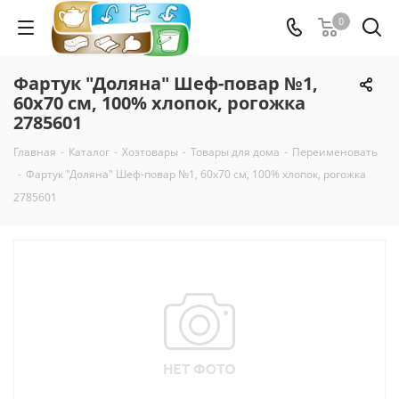
0
Фартук "Доляна" Шеф-повар №1,
60х70 см, 100% хлопок, рогожка
2785601
Главная
-
Каталог
-
Хозтовары
-
Товары для дома
-
Переименовать
-
Фартук "Доляна" Шеф-повар №1, 60х70 см, 100% хлопок, рогожка
2785601