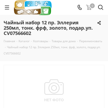
0
Чайный набор 12 пр. Эллерия
250мл, тонк. фрф, золото, подар.уп.
CV07566602
Главная
-
Каталог
-
Хозтовары
-
Товары для дома
-
Переименовать
-
Чайный набор 12 пр. Эллерия 250мл, тонк. фрф, золото, подар.уп.
CV07566602