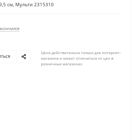
9,5 см, Мульти 2315310
акончился
Цена действительна только для интернет-
иться
магазина и может отличаться от цен в
розничных магазинах