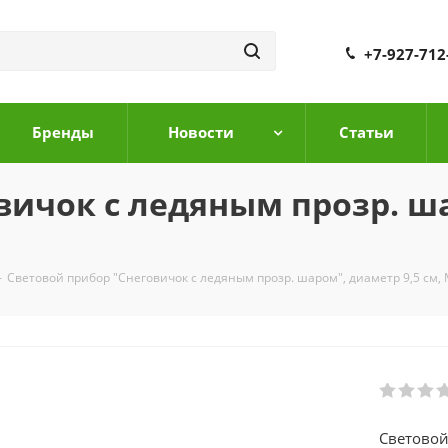
+7-927-712
Бренды
Новости
Cтатьи
вичок с ледяным прозр. ша
-
Световой прибор "Снеговичок с ледяным прозр. шаром", диаметр 9,5 см,
Световой