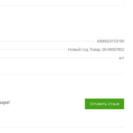
6900023153100
Новый год, Товар, 00-00007802
шт
варе!
Оставить отзыв