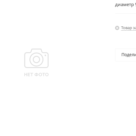
диаметр 
Товар з
Подел