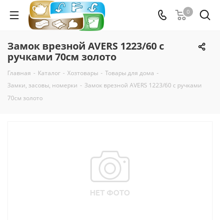
0
Замок врезной AVERS 1223/60 с
ручками 70см золото
Главная
-
Каталог
-
Хозтовары
-
Товары для дома
-
Замки, засовы, номерки
-
Замок врезной AVERS 1223/60 с ручками
70см золото