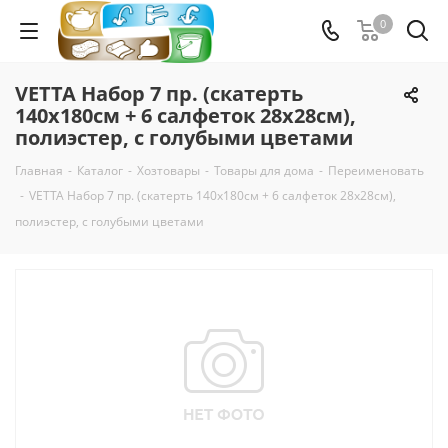
0
VETTA Набор 7 пр. (скатерть
140х180см + 6 салфеток 28х28см),
полиэстер, с голубыми цветами
Главная
-
Каталог
-
Хозтовары
-
Товары для дома
-
Переименовать
-
VETTA Набор 7 пр. (скатерть 140х180см + 6 салфеток 28х28см),
полиэстер, с голубыми цветами