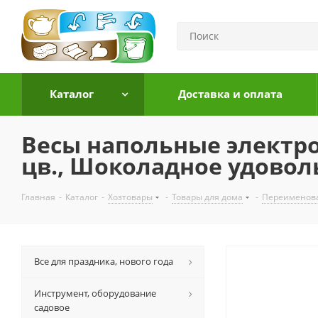
Каталог
Доставка и оплата
Весы напольные электрон
цв., Шоколадное удовол
Главная
-
Каталог
-
Хозтовары
-
Товары для дома
-
Переименов
Все для праздника, нового года
Инструмент, оборудование
садовое