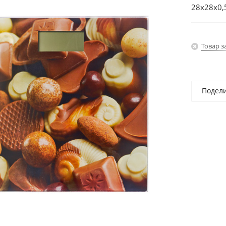
28х28х0,
Товар з
Подел