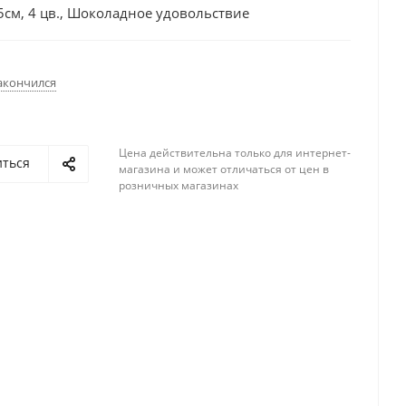
5см, 4 цв., Шоколадное удовольствие
акончился
Цена действительна только для интернет-
иться
магазина и может отличаться от цен в
розничных магазинах