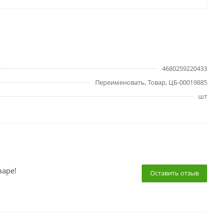
4680259220433
Переименовать, Товар, ЦБ-00019885
шт
варе!
Оставить отзыв