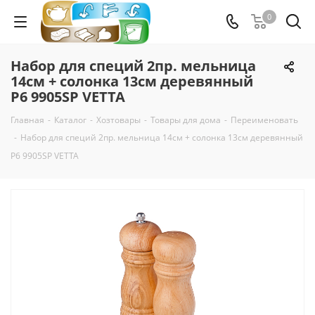
0
Набор для специй 2пр. мельница
14см + солонка 13см деревянный
P6 9905SP VETTA
Главная
-
Каталог
-
Хозтовары
-
Товары для дома
-
Переименовать
-
Набор для специй 2пр. мельница 14см + солонка 13см деревянный
P6 9905SP VETTA