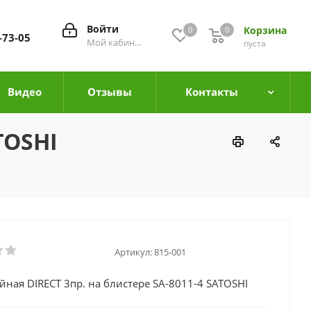
Войти
Корзина
0
0
0
-73-05
Мой кабинет
пуста
Видео
Отзывы
Контакты
TOSHI
Артикул:
815-001
йная DIRECT 3пр. на блистере SA-8011-4 SATOSHI