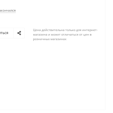
акончился
Цена действительна только для интернет-
иться
магазина и может отличаться от цен в
розничных магазинах