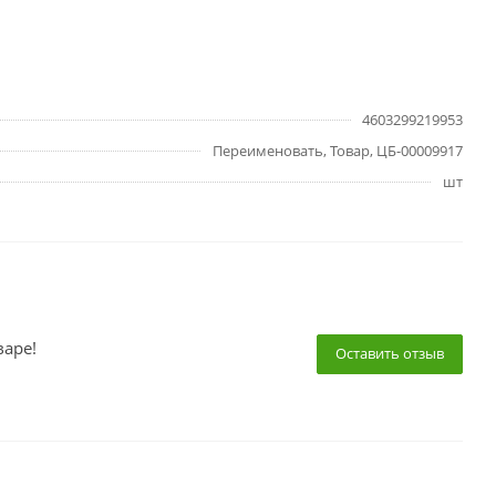
4603299219953
Переименовать, Товар, ЦБ-00009917
шт
варе!
Оставить отзыв