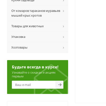
Кухня садовода
От комаров тараканов муравьев
мышей крыс кротов
Товары для животных
Упаковка
Хозтовары
Будьте всегда в курсе!
Узнавайте о скидках и акциях
первым