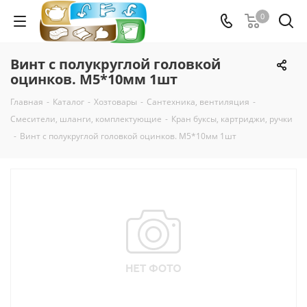
0
Винт с полукруглой головкой
оцинков. М5*10мм 1шт
Главная
-
Каталог
-
Хозтовары
-
Сантехника, вентиляция
-
Смесители, шланги, комплектующие
-
Кран буксы, картриджи, ручки
-
Винт с полукруглой головкой оцинков. М5*10мм 1шт