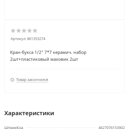
Артикул:
861353274
Кран-букса 1/2" 7*7 керамич. набор
2шт+пластиковый маховик 2шт
Товар закончился
Характеристики
ШтрихКод
4627076153902