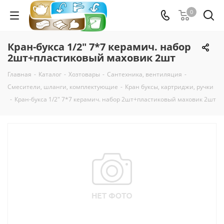
0
Кран-букса 1/2" 7*7 керамич. набор
2шт+пластиковый маховик 2шт
Главная
-
Каталог
-
Хозтовары
-
Сантехника, вентиляция
-
Смесители, шланги, комплектующие
-
Кран буксы, картриджи, ручки
-
Кран-букса 1/2" 7*7 керамич. набор 2шт+пластиковый маховик 2шт